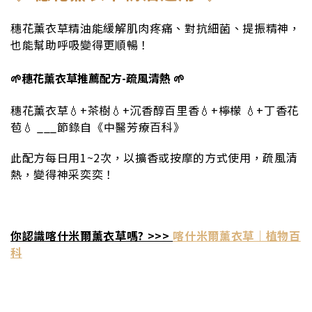
穗花薰衣草精油能緩解肌肉疼痛、對抗細菌、提振精神，
也能幫助呼吸變得更順暢！
🌱穗花薰衣草推薦配方-疏風清熱 🌱
穗花薰衣草💧+茶樹💧+沉香醇百里香💧+檸檬 💧+丁香花
苞💧 ___節錄自《中醫芳療百科》
此配方每日用1~2次，以擴香或按摩的方式使用，疏風清
熱，變得神采奕奕！
你認識喀什米爾薰衣草嗎? >>>
喀什米爾薰衣草｜植物百
科