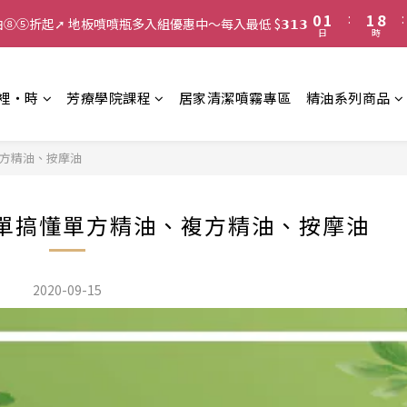
1
2
2
9
0
1
:
1
8
:
館精油⑧⑤折起➚ 地板噴噴瓶多入組優惠中～每入最低 $𝟯𝟭𝟯
日
時
0
0
7
6
5
裡‧時
芳療學院課程
居家清潔噴霧專區
精油系列商品
4
3
2
複方精油、按摩油
1
0
單搞懂單方精油、複方精油、按摩油
2020-09-15