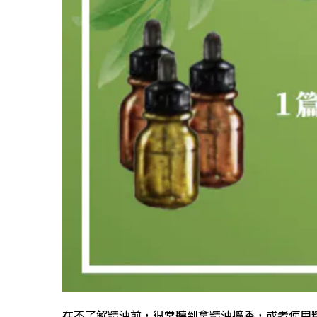
在不了解精油前，很常聽到拿精油擴香，或者使用