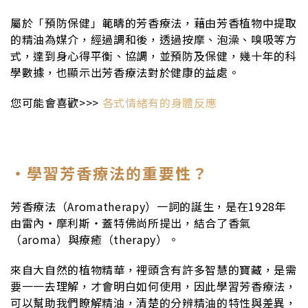
屬於「預防保健」範疇的芳香療法，藉由芳香植物中提取
的精油為媒介，經過調和後，透過按摩、泡澡、嗅吸等方
式，達到身心得平衡、協調，並預防及保健，幾十年的科
學數據，也顯示出芳香療法對於健康的益處。
您可能會喜歡>>>
各式情緒有的身體反應
・學習芳香療法的重要性？
芳香療法（Aromatherapy）一詞的誕生，是在1928年
由雷內・摩利斯・蓋特佛尚所提出，結合了香氣
（aroma）與療癒（therapy）。
來自大自然的植物精華，裡頭含有許多智慧的寶藏，是需
要一一去理解，才會明白如何使用，因此學習芳香療法，
可以幫助我們瞭解精油，清楚的分辨精油的特性與差異，