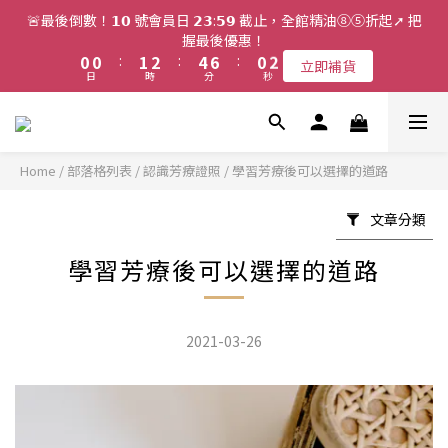
2
2
3
4
6
8
2
3
🚨最後倒數！𝟭𝟬 號會員日 𝟮𝟯:𝟱𝟵 截止，全館精油⑧⑤折起➚ 把
1
1
2
3
5
7
1
2
握最後優惠！
0
0
:
1
2
:
4
6
:
0
1
立即補貨
日
時
分
秒
0
1
3
5
0
0
2
4
1
3
0
2
1
Home
/
部落格列表
/
認識芳療證照
/
學習芳療後可以選擇的道路
0
文章分類
學習芳療後可以選擇的道路
2021-03-26