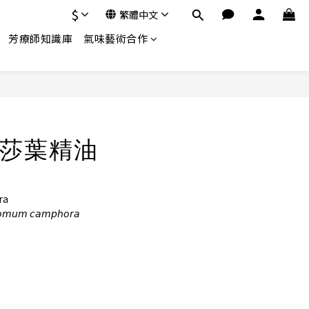
$
繁體中文
芳療師知識庫
氣味藝術合作
立即購買
莎葉精油
ra
𝘮 𝘤𝘢𝘮𝘱𝘩𝘰𝘳𝘢