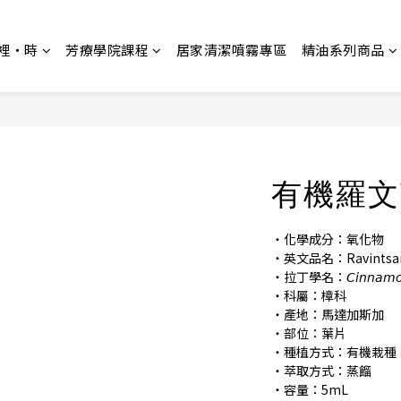
裡‧時
芳療學院課程
居家清潔噴霧專區
精油系列商品
有機羅文
・化學成分：氧化物
・英文品名：Ravintsa
・拉丁學名：𝘊𝘪𝘯𝘯𝘢𝘮𝘰𝘮
・科屬：樟科
・產地：馬達加斯加
・部位：葉片
・種植方式：有機栽種
・萃取方式：蒸餾
・容量：5mL