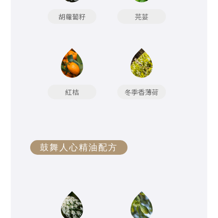
胡蘿蔔籽
芫荽
紅桔
冬季香薄荷
鼓舞人心精油配方