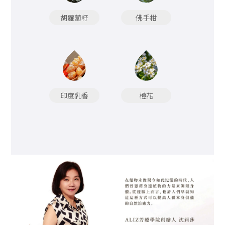
胡蘿蔔籽
佛手柑
印度乳香
橙花