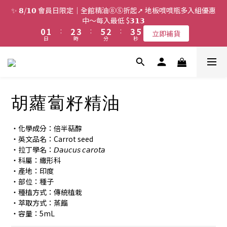
2
3
4
5
7
4
5
7
✨ 𝟴/𝟭𝟬 會員日限定｜全館精油⑧⑤折起➚ 地板噴噴瓶多入組優惠
1
2
3
4
6
3
4
6
中～每入最低 $𝟯𝟭𝟯
0
1
:
2
3
:
5
2
:
3
5
立即補貨
日
時
分
秒
0
1
2
4
1
2
4
0
1
3
0
1
3
0
2
0
2
1
1
0
0
胡蘿蔔籽精油
・化學成分：倍半萜醇
・英文品名：Carrot seed
・拉丁學名：𝘋𝘢𝘶𝘤𝘶𝘴 𝘤𝘢𝘳𝘰𝘵𝘢
・科屬：繖形科
・產地：印度
・部位：種子
・種植方式：傳統植栽
・萃取方式：蒸餾
・容量：5mL