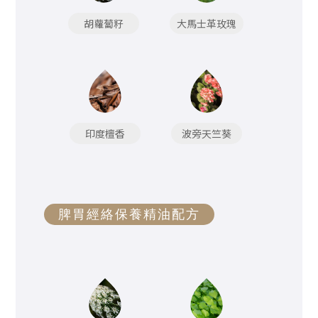
胡蘿蔔籽
大馬士革玫瑰
印度檀香
波旁天竺葵
脾胃經絡保養精油配方