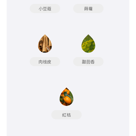
小豆蔻
蒔蘿
肉桂皮
甜茴香
紅桔