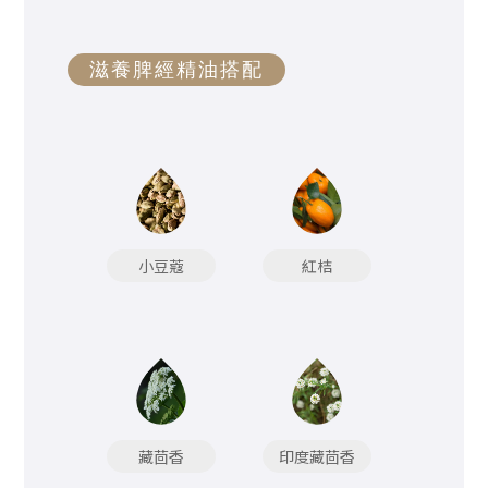
滋養脾經精油搭配
小豆蔻
紅桔
藏茴香
印度藏茴香