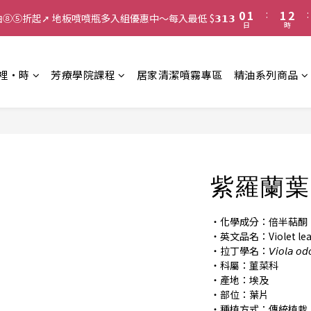
1
2
2
3
0
1
:
1
2
:
館精油⑧⑤折起➚ 地板噴噴瓶多入組優惠中～每入最低 $𝟯𝟭𝟯
日
時
0
0
1
0
裡‧時
芳療學院課程
居家清潔噴霧專區
精油系列商品
紫羅蘭葉
・化學成分：倍半萜酮
・英文品名：Violet leaf
・拉丁學名：𝘝𝘪𝘰𝘭𝘢 𝘰𝘥𝘰𝘳
・科屬：菫菜科
・產地：埃及
・部位：葉片
・種植方式：傳統植栽