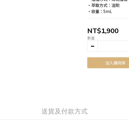
・萃取方式：溶劑
・容量：5mL
NT$1,900
數量
加入購物車
送貨及付款方式