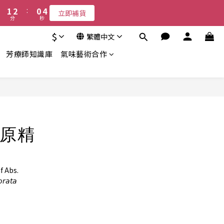
2
3
1
4
1
2
:
0
3
立即補貨
分
秒
0
1
2
0
1
$
繁體中文
0
芳療師知識庫
氣味藝術合作
立即購買
原精
 Abs.
𝘢𝘵𝘢