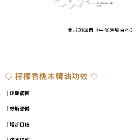
圖片節錄自《中醫芳療百科》
◇ 檸檬香桃木精油功效 ◇
｜遠離病菌
｜紓解憂鬱
｜增加自信
｜疣不得你