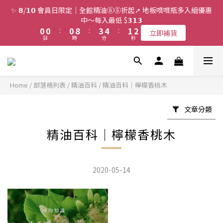
2
2
2
5
6
3
4
✨ 𝟴/𝟭𝟬 會員日限定｜全館精油⑧⑤折起➚ 地板噴噴瓶多入組優惠
1
1
1
9
4
5
2
3
中～每入最低 $𝟯𝟭𝟯
0
0
:
0
8
:
3
4
:
1
2
立即補貨
日
時
分
秒
7
2
3
0
1
6
1
2
0
5
0
1
4
0
3
Home
/
部落格列表
/
精油百科
/
精油百科｜檸檬香桃木
2
1
文章分類
0
精油百科｜檸檬香桃木
2020-05-14