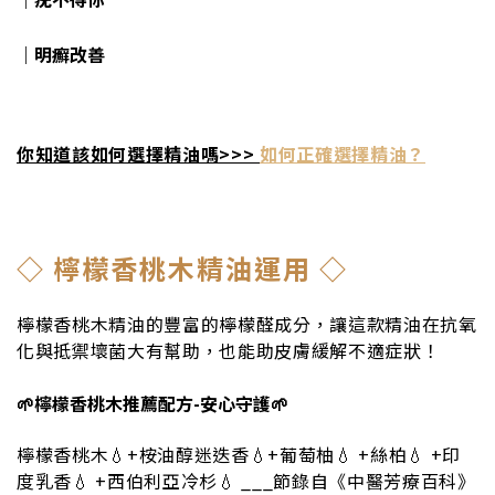
｜明癬改善
你知道該如何選擇精油嗎>>>
如何正確選擇精油？
◇ 檸檬香桃木精油運用 ◇
檸檬香桃木精油的豐富的檸檬醛成分，讓這款精油在抗氧
化與抵禦壞菌大有幫助，也能助皮膚緩解不適症狀！
🌱檸檬香桃木推薦配方-安心守護🌱
檸檬香桃木💧+桉油醇迷迭香💧+葡萄柚💧 +絲柏💧 +印
度乳香💧 +西伯利亞冷杉💧 ___節錄自《中醫芳療百科》