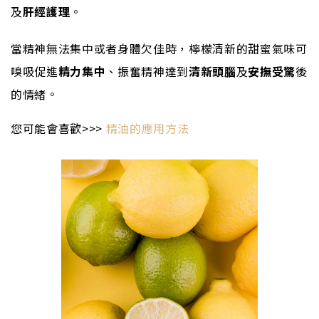
及
肝經護理
。
當精神無法集中或者身體欠佳時，檸檬清新的甜蜜氣味可
嗅吸促進
精力集中
、振奮精神達到
清新頭腦
及
安撫受驚
後
的情緒。
您可能會喜歡
>>>
精油的應用方法