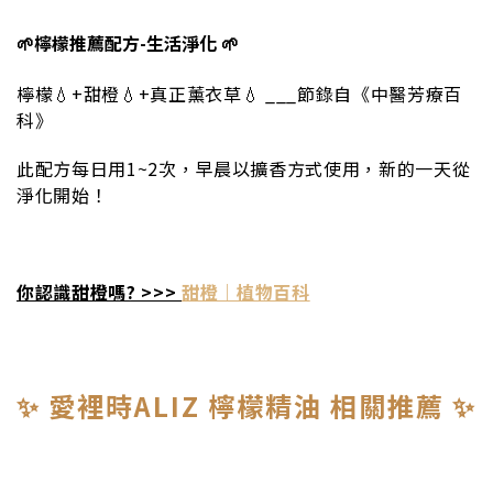
🌱檸檬推薦配方-生活淨化 🌱
檸檬💧+甜橙💧+真正薰衣草💧 ___節錄自《中醫芳療百
科》
此配方每日用1~2次，早晨以擴香方式使用，新的一天從
淨化開始！
你認識甜橙嗎? >>>
甜橙｜植物百科
✨ 愛裡時ALIZ 檸檬精油 相關推薦 ✨