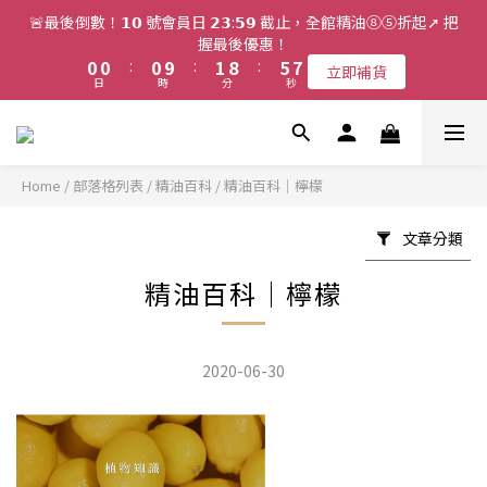
2
2
2
3
7
8
🚨最後倒數！𝟭𝟬 號會員日 𝟮𝟯:𝟱𝟵 截止，全館精油⑧⑤折起➚ 把
1
1
1
2
9
6
7
握最後優惠！
0
0
:
0
9
:
1
8
:
5
6
立即補貨
日
時
分
秒
8
0
7
4
5
7
6
3
4
6
5
2
3
5
4
1
2
4
3
0
1
Home
/
部落格列表
/
精油百科
/
精油百科｜檸檬
3
2
0
2
1
文章分類
1
0
0
精油百科｜檸檬
2020-06-30