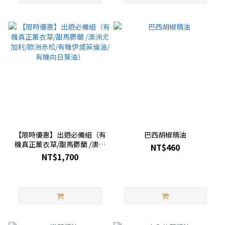
【限時優惠】出遊必備組（有
巴西胡椒精油
機真正薰衣草/甜馬鬱蘭 /澳洲
NT$460
尤加利/歐洲赤松/有機伊諾菲
NT$1,700
倫油/有機向日葵油）