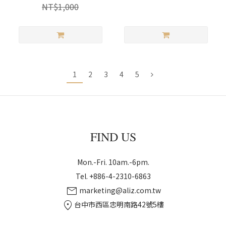
NT$1,000
1
2
3
4
5
FIND US
Mon.-Fri. 10am.-6pm.
Tel. +886-4-2310-6863
mail
marketing@aliz.com.tw
location_on
台中市西區忠明南路42號5樓