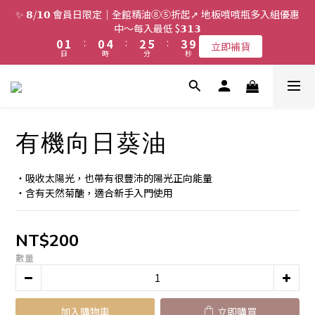
2
3
2
6
4
7
5
✨ 𝟴/𝟭𝟬 會員日限定｜全館精油⑧⑤折起➚ 地板噴噴瓶多入組優惠
1
2
1
5
3
6
4
中～每入最低 $𝟯𝟭𝟯
9
0
1
:
0
4
:
2
5
:
3
立即補貨
8
日
時
分
秒
0
3
1
4
2
7
2
0
3
1
6
1
2
0
5
0
1
4
0
3
有機向日葵油
2
1
0
・吸收太陽光，也帶有很豐沛的陽光正向能量
・含有天然菊醣，適合新手入門使用
NT$200
數量
加入購物車
立即購買