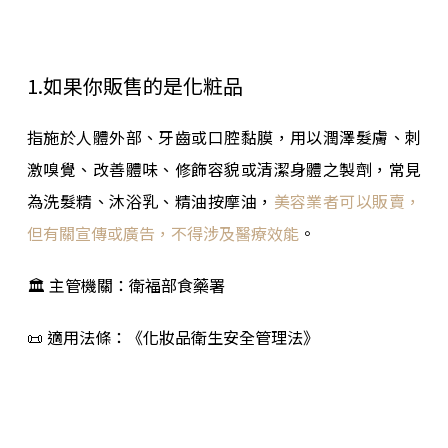
1.如果你販售的是化粧品
指施於人體外部、牙齒或口腔黏膜，用以潤澤髮膚、刺
激嗅覺、改善體味、修飾容貌或清潔身體之製劑，常見
為洗髮精、沐浴乳、精油按摩油，
美容業者可以販賣，
但有關宣傳或廣告，不得涉及醫療效能
。
🏛 主管機關：衛福部食藥署
📜 適用法條：《化妝品衛生安全管理法》