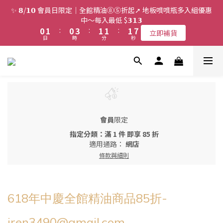
2
3
2
5
3
3
3
8
✨ 𝟴/𝟭𝟬 會員日限定｜全館精油⑧⑤折起➚ 地板噴噴瓶多入組優惠
1
2
1
4
2
2
2
7
中～每入最低 $𝟯𝟭𝟯
0
1
:
0
3
:
1
1
:
1
6
立即補貨
日
時
分
秒
0
2
0
0
0
5
1
4
0
3
2
1
0
會員
限定
指定分類：滿 1 件 即享 85 折
適用通路：
網店
條款與細則
618年中慶全館精油商品85折-
iren3490@gmail.com