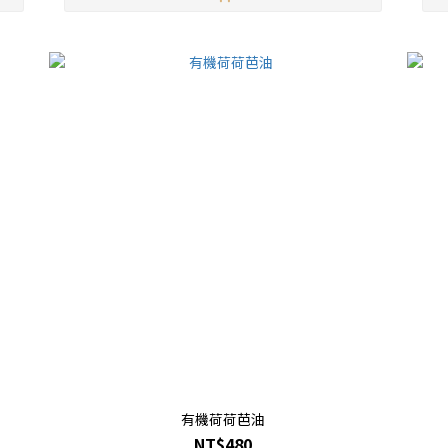
有機荷荷芭油
NT$480