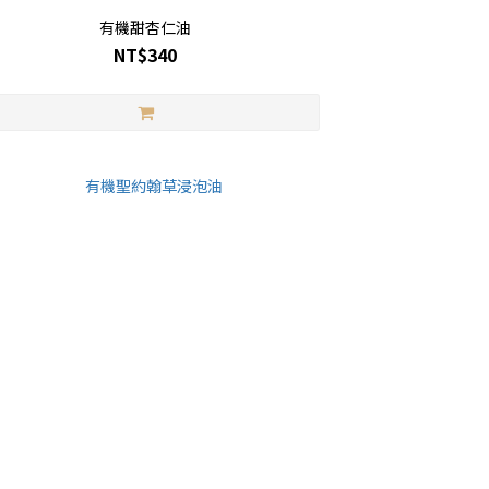
有機甜杏仁油
NT$340