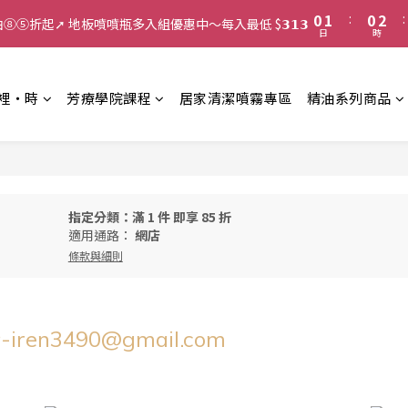
1
2
1
3
0
1
:
0
2
:
館精油⑧⑤折起➚ 地板噴噴瓶多入組優惠中～每入最低 $𝟯𝟭𝟯
日
時
0
1
0
裡‧時
芳療學院課程
居家清潔噴霧專區
精油系列商品
指定分類：滿 1 件 即享 85 折
適用通路：
網店
條款與細則
en3490@gmail.com