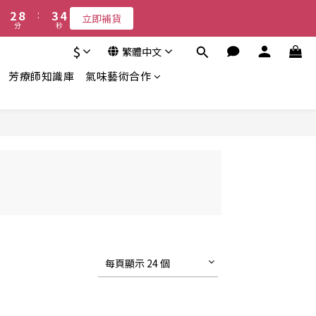
3
9
4
4
2
8
:
3
3
立即補貨
分
秒
1
7
2
2
0
6
1
1
$
繁體中文
5
0
0
芳療師知識庫
氣味藝術合作
4
3
2
1
0
每頁顯示 24 個