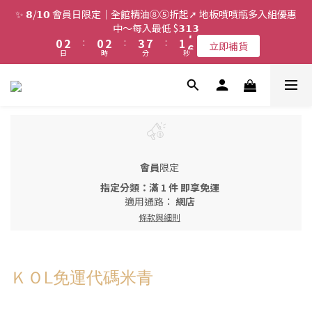
2
4
2
4
5
9
3
8
✨ 𝟴/𝟭𝟬 會員日限定｜全館精油⑧⑤折起➚ 地板噴噴瓶多入組優惠
1
3
1
3
4
8
2
7
中～每入最低 $𝟯𝟭𝟯
0
2
:
0
2
:
3
7
:
1
6
立即補貨
日
時
分
秒
1
1
2
6
0
5
0
0
1
5
4
0
4
3
3
2
2
1
1
0
0
會員
限定
指定分類：滿 1 件 即享免運
適用通路：
網店
條款與細則
ＫＯL免運代碼米青