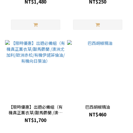
NT$1,480
NT$250
【限時優惠】出遊必備組（有
巴西胡椒精油
機真正薰衣草/甜馬鬱蘭 /澳洲
NT$460
尤加利/歐洲赤松/有機伊諾菲
NT$1,700
倫油/有機向日葵油）