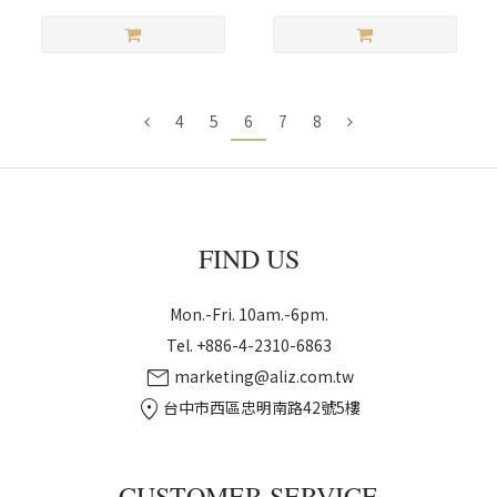
4
5
6
7
8
FIND US
Mon.-Fri. 10am.-6pm.
Tel. +886-4-2310-6863
mail
marketing@aliz.com.tw
location_on
台中市西區忠明南路42號5樓
CUSTOMER SERVICE